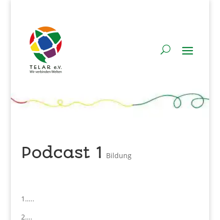
Podcast 1
Bildung
1…..
2….