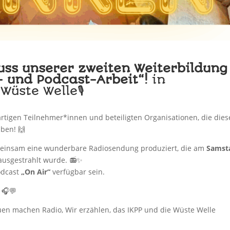
uss unserer zweiten Weiterbildung
- und Podcast-Arbeit“!
in
üste Welle🎙️
rtigen Teilnehmer*innen und beteiligten Organisationen, die dies
ben! 🙌
meinsam eine wunderbare Radiosendung produziert, die am
Samst
usgestrahlt wurde. 📻✨
odcast
„On Air“
verfügbar sein.
 🎧💬
rauen machen Radio, Wir erzählen, das IKPP und die Wüste Welle