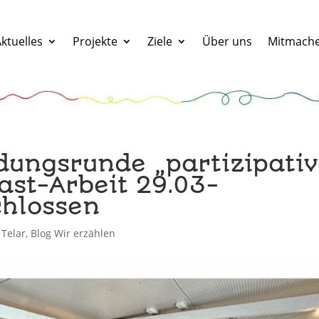
ktuelles
Projekte
Ziele
Über uns
Mitmach
ldungsrunde „partizipati
ast-Arbeit 29.03-
chlossen
 Telar
,
Blog Wir erzählen