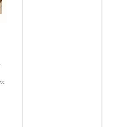
e
ag,