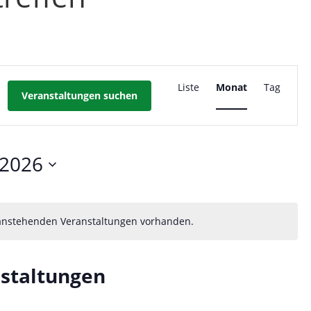
n
Veransta
Ansichte
Liste
Monat
Tag
Veranstaltungen suchen
Navigati
.2026
 anstehenden Veranstaltungen vorhanden.
staltungen
n