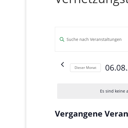
Veranstaltunge
Suche
Bitte
und
Schlüsselwort
eingeben.
Ansichten,
Suche
Navigation
nach
06.08
Dieser Monat
Veranstaltungen
Datum
Schlüsselwort.
wählen.
Es sind keine
Kalender
Vergangene Veran
von
Veranstaltunge