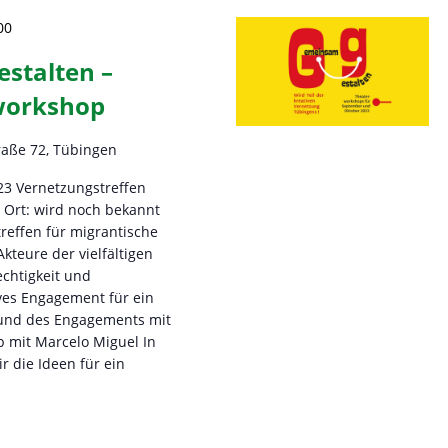
00
stalten –
workshop
raße 72, Tübingen
23 Vernetzungstreffen
r Ort: wird noch bekannt
reffen für migrantische
kteure der vielfältigen
echtigkeit und
ives Engagement für ein
 und des Engagements mit
 mit Marcelo Miguel In
r die Ideen für ein