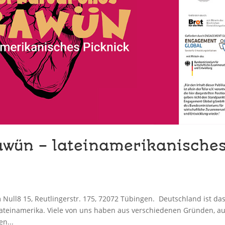
rawün – lateinamerikanische
Null8 15, Reutlingerstr. 175, 72072 Tübingen. Deutschland ist da
Lateinamerika. Viele von uns haben aus verschiedenen Gründen, a
n...