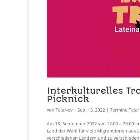
Interkulturelles T
Picknick
von
Telar-ev
|
Sep. 15, 2022
|
Termine Telar
Am 18. September 2022 von 12:00 – 20:00 im 
Land der Wahl für viele Migrant:innen aus 
verschiedenen Ländern und zu verschiedene